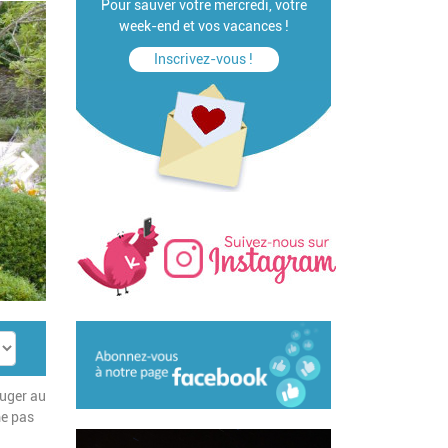
Pour sauver votre mercredi, votre
week-end et vos vacances !
Inscrivez-vous !
auger au
me pas