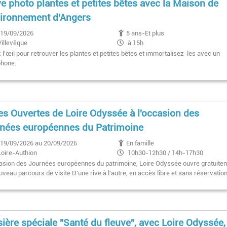
ye photo plantes et petites bêtes avec la Maison de
vironnement d'Angers
19/09/2026
5 ans-Et plus
Villevêque
à 15h
l'œil pour retrouver les plantes et petites bêtes et immortalisez-les avec un
hone.
es Ouvertes de Loire Odyssée à l'occasion des
nées européennes du Patrimoine
19/09/2026 au 20/09/2026
En famille
Loire-Authion
10h30-12h30 / 14h-17h30
casion des Journées européennes du patrimoine, Loire Odyssée ouvre gratuite
veau parcours de visite D'une rive à l'autre, en accès libre et sans réservation
sière spéciale "Santé du fleuve", avec Loire Odyssée,