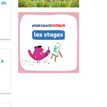
a de
 à