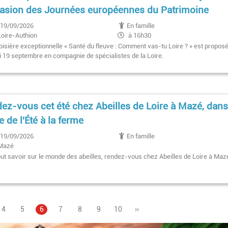
casion des Journées européennes du Patrimoine
19/09/2026
En famille
Loire-Authion
à 16h30
oisière exceptionnelle « Santé du fleuve : Comment vas-tu Loire ? » est proposé
 19 septembre en compagnie de spécialistes de la Loire.
ez-vous cet été chez Abeilles de Loire à Mazé, dans
e de l'Été à la ferme
19/09/2026
En famille
Mazé
out savoir sur le monde des abeilles, rendez-vous chez Abeilles de Loire à Mazé
Page
4
Page
5
Page
6
Pagination
Page
7
Page
8
Page
9
Page
10
Page
››
courante
suivante