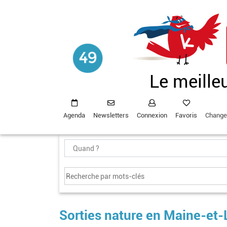
Aller
au
contenu
principal
Le meille
Agenda
Newsletters
Connexion
Favoris
Change
Sorties nature en Maine-et-