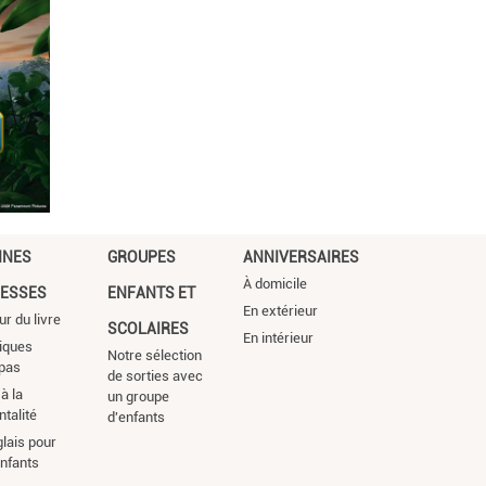
NNES
GROUPES
ANNIVERSAIRES
À domicile
ESSES
ENFANTS ET
En extérieur
ur du livre
SCOLAIRES
En intérieur
iques
Notre sélection
pas
de sorties avec
à la
un groupe
ntalité
d'enfants
glais pour
enfants