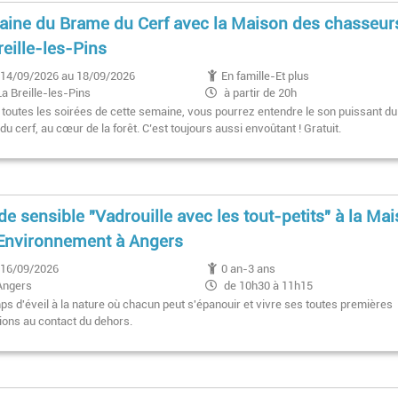
ine du Brame du Cerf avec la Maison des chasseurs
reille-les-Pins
14/09/2026 au 18/09/2026
En famille-Et plus
La Breille-les-Pins
à partir de 20h
 toutes les soirées de cette semaine, vous pourrez entendre le son puissant du
u cerf, au cœur de la forêt. C’est toujours aussi envoûtant ! Gratuit.
Gagnez vos places pour 
de sensible "Vadrouille avec les tout-petits" à la Ma
séance de cinéma en fam
Cinéville des Ponts-de-
'Environnement à Angers
16/09/2026
0 an-3 ans
Angers
de 10h30 à 11h15
ps d'éveil à la nature où chacun peut s'épanouir et vivre ses toutes premières
ions au contact du dehors.