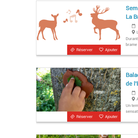
Sema
La B
Durant
brame d
Réserver
Ajouter
Bala
de l
Un tem
sensat
Réserver
Ajouter