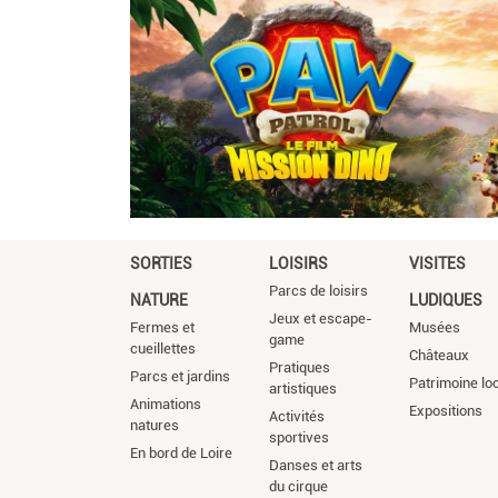
SORTIES
LOISIRS
VISITES
Parcs de loisirs
NATURE
LUDIQUES
Jeux et escape-
Fermes et
Musées
game
cueillettes
Châteaux
Pratiques
Parcs et jardins
Patrimoine lo
artistiques
Animations
Expositions
Activités
natures
sportives
En bord de Loire
Danses et arts
du cirque