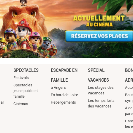
SPECTACLES
ESCAPADE EN
SPÉCIAL
BO
Festivals
FAMILLE
VACANCES
ADR
Spectacles
à Angers
Les stages des
Auto
jeune public et
vacances
En bord de Loire
Bout
famille
Les temps forts
sym
cal
Hébergements
Cinémas
des vacances
Aide 
pare
L'an
les 