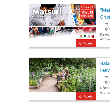
"Mat
Orie
Partez 
démons
Ajouter
Bala
l'en
Déambu
éco-jar
Ajouter