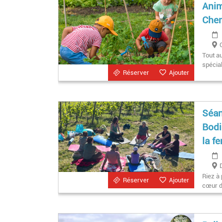
Anim
Chem
Tout a
spécia
Réserver
Ajouter
Séan
Bodi
la f
Riez à
Réserver
Ajouter
cœur d