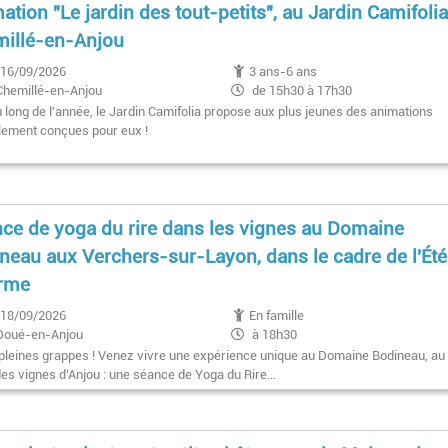
ation "Le jardin des tout-petits", au Jardin Camifoli
illé-en-Anjou
16/09/2026
3 ans-6 ans
Chemillé-en-Anjou
de 15h30 à 17h30
u long de l'année, le Jardin Camifolia propose aux plus jeunes des animations
lement conçues pour eux !
ce de yoga du rire dans les vignes au Domaine
neau aux Verchers-sur-Layon, dans le cadre de l'Été
erme
18/09/2026
En famille
Doué-en-Anjou
à 18h30
 pleines grappes ! Venez vivre une expérience unique au Domaine Bodineau, au
es vignes d’Anjou : une séance de Yoga du Rire...