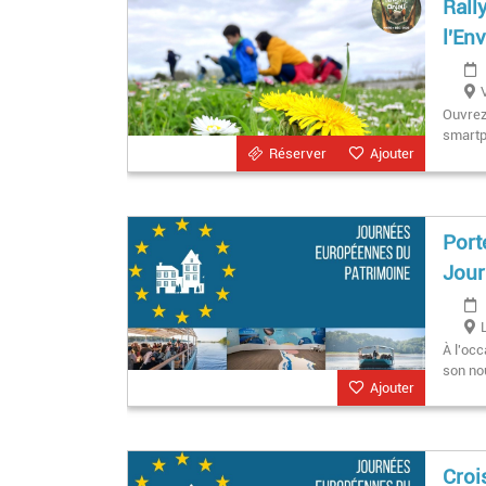
Rall
l'En
Ouvrez 
smartp
Réserver
Ajouter
Port
Jour
À l'oc
son nou
Ajouter
Croi