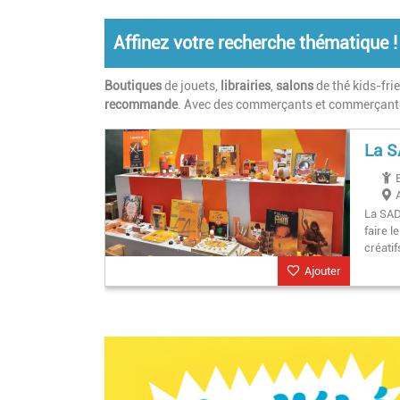
Affinez votre recherche thématique !
Boutiques
de jouets,
librairies
,
salons
de thé kids-fri
recommande
. Avec des commerçants et commerçante
La S
La SAD
faire l
créatif
Ajouter