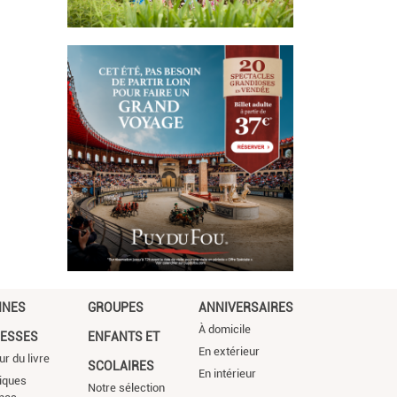
NNES
GROUPES
ANNIVERSAIRES
À domicile
ESSES
ENFANTS ET
En extérieur
ur du livre
SCOLAIRES
En intérieur
iques
Notre sélection