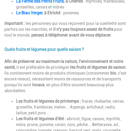
La Ferme des Petits Fruits
, à Cheffes
: myrtilles, framboises,
groseilles, cassis et mûres
Le Biau Verger
, à Etriché
: pommes
Important :
les personnes qui vous reçoivent pour la cueillette sont
parfois sur les marchés, et
il n'y pas toujours assez de fruits
pour
tout le monde,
pensez à téléphoner avant de vous déplacer
.
Quels fruits et légumes pour quelle saison ?
Description
Afin de préserver au maximum la nature, l'environnement et notre
santé,
il est préférable de privilégier
les fruits et légumes de saison
.
Ils contiennent moins de produits chimiques (consommer
bio
, c'est
encore mieux), nécessitent moins de ressources et de transports
puisqu'ils sont
locaux
, en plus d'être souvent beaucoup plus
abordables.
Les fruits et légumes de printemps :
fraise, rhubarbe, cerise,
groseille, framboise, melon... Asperge, artichaut, radis,
laitue, petit pois...
Les fruits et légumes d'été :
abricot, figue, cassis, myrtille,
mûre, prune, pomme, raisin, noix, pêche... Betteraves, ail,
concombre, tomate, cresson, haricot vert, maïs, courgette,