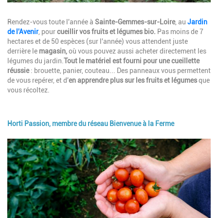
Description
Rendez-vous toute l'année à
Sainte-Gemmes-sur-Loire
, au
Jardin
de l'Avenir
, pour
cueillir vos fruits et légumes bio.
Pas moins de 7
hectares et de 50 espèces (sur l'année) vous attendent juste
derrière le
magasin,
où vous pouvez aussi acheter directement les
légumes du jardin.
Tout le matériel est fourni pour une cueillette
réussie
: brouette, panier, couteau... Des panneaux vous permettent
de vous repérer, et d'
en apprendre plus sur les fruits et légumes
que
vous récoltez.
Horti Passion, membre du réseau Bienvenue à la Ferme
Image