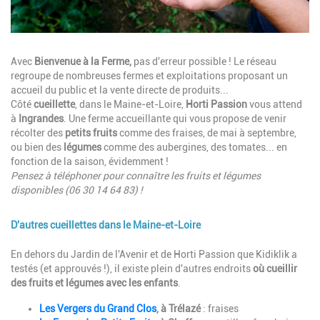
Description
Avec
Bienvenue à la Ferme,
pas d'erreur possible ! Le réseau
regroupe de nombreuses fermes et exploitations proposant un
accueil du public et la vente directe de produits...
Côté
cueillette
, dans le Maine-et-Loire,
Horti Passion
vous attend
à
Ingrandes
. Une ferme accueillante qui vous propose de venir
récolter des
petits fruits
comme des fraises, de mai à septembre,
ou bien des
légumes
comme des aubergines, des tomates... en
fonction de la saison, évidemment !
Pensez à téléphoner pour connaître les fruits et légumes
disponibles (06 30 14 64 83) !
D'autres cueillettes dans le Maine-et-Loire
Description
En dehors du Jardin de l'Avenir et de Horti Passion que Kidiklik a
testés (et approuvés !), il existe plein d'autres endroits
où cueillir
des fruits et légumes avec les enfants
.
Les Vergers du Grand Clos
, à Trélazé
: fraises