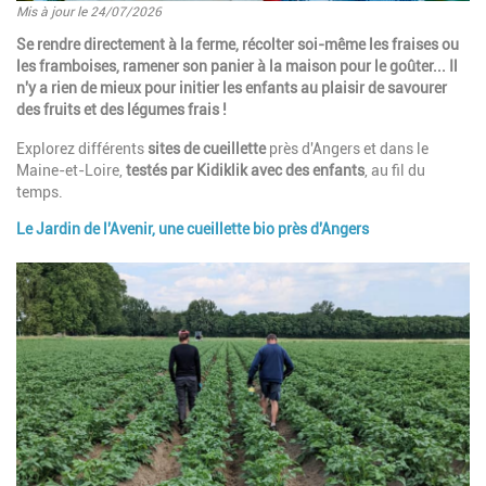
Mis à jour le 24/07/2026
Introduction
Se rendre directement à la ferme, récolter soi-même les fraises ou
les framboises, ramener son panier à la maison pour le goûter... Il
n'y a rien de mieux pour initier les enfants au plaisir de savourer
des fruits et des légumes frais !
Explorez différents
sites de cueillette
près d'Angers et dans le
Maine-et-Loire,
testés par Kidiklik avec des enfants
, au fil du
temps.
Le Jardin de l'Avenir, une cueillette bio près d'Angers
Paragraphes
Image