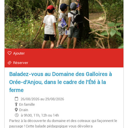
Ajouter
Réserver
Baladez-vous au Domaine des Galloires à
Orée-d'Anjou, dans le cadre de l'Été à la
ferme
26/08/2026 au 29/08/2026
En famille
Drain
à 9h30, 11h, 12h ou 14h
Partez à la découverte du domaine et des coteaux qui façonnent le
paysage ! Cette balade pédagogique vous dévoilera