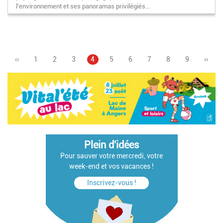
l'environnement et ses panoramas privilégiés...
Page
‹‹
Page
1
Page
2
Page
3
Page
4
Page
5
Pagination
Page
6
Page
7
Page
8
Page
9
Page
››
précédente
courante
suiva
Plein d'idées
Pour sauver votre mercredi, votre
week-end et vos vacances !
Inscrivez-vous !