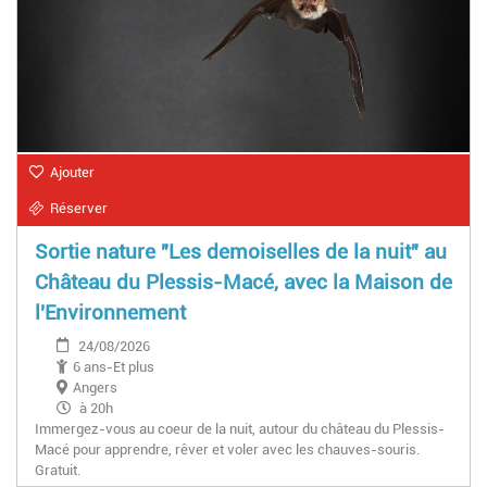
Ajouter
Réserver
Sortie nature "Les demoiselles de la nuit" au
Château du Plessis-Macé, avec la Maison de
l'Environnement
24/08/2026
6 ans-Et plus
Angers
à 20h
Immergez-vous au coeur de la nuit, autour du château du Plessis-
Macé pour apprendre, rêver et voler avec les chauves-souris.
Gratuit.