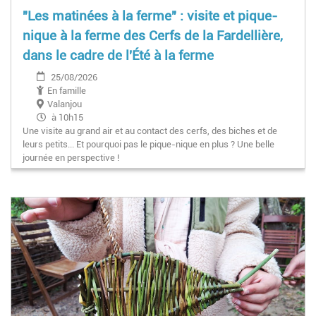
"Les matinées à la ferme" : visite et pique-
nique à la ferme des Cerfs de la Fardellière,
dans le cadre de l'Été à la ferme
25/08/2026
En famille
Valanjou
à 10h15
Une visite au grand air et au contact des cerfs, des biches et de
leurs petits... Et pourquoi pas le pique-nique en plus ? Une belle
journée en perspective !