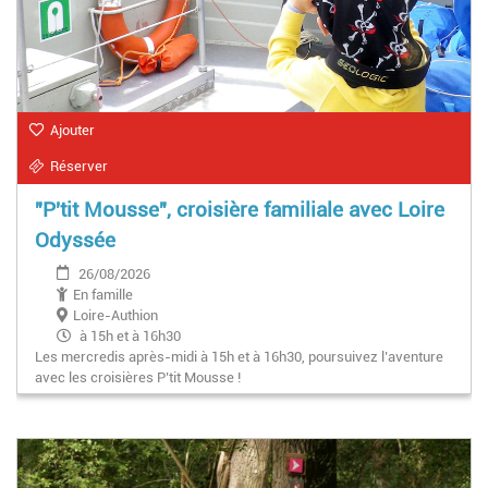
Ajouter
Réserver
"P'tit Mousse", croisière familiale avec Loire
Odyssée
26/08/2026
En famille
Loire-Authion
à 15h et à 16h30
Les mercredis après-midi à 15h et à 16h30, poursuivez l’aventure
avec les croisières P’tit Mousse !