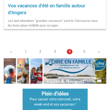
Vos vacances d’été en famille autour
d'Angers
Les tant attendues "grandes vacances" sont là ! Découvrez tous
les bons plans Kidiklik pour occuper…
Page
‹‹
Page
1
Page
2
Page
3
Pagination
Page
4
Page
5
Page
››
précédente
courante
suivant
Plein d'idées
Pour sauver votre mercredi, votre
week-end et vos vacances !