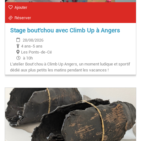
Ajouter
Réserver
Stage bout'chou avec Climb Up à Angers
28/08/2026
4 ans-5 ans
Les Ponts-de-Cé
à 10h
L'atelier Bout’chou à Climb Up Angers, un moment ludique et sportif
dédié aux plus petits les matins pendant les vacances !