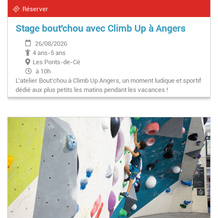
Réserver
Stage bout'chou avec Climb Up à Angers
26/08/2026
4 ans-5 ans
Les Ponts-de-Cé
à 10h
L'atelier Bout’chou à Climb Up Angers, un moment ludique et sportif
dédié aux plus petits les matins pendant les vacances !