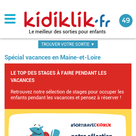
Aller
au
contenu
principal
Le meilleur des sorties pour enfants
TROUVER VOTRE SORTIE ▼
Spécial vacances en Maine-et-Loire
LE TOP DES STAGES À FAIRE PENDANT LES
VACANCES
Retrouvez notre sélection de stages pour occuper les
enfants pendant les vacances et pensez à réserver !