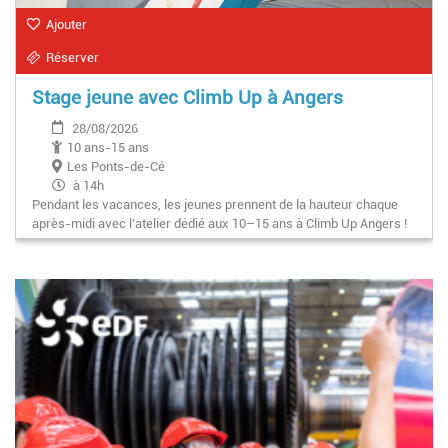
Ajouter
Réserver
Stage jeune avec Climb Up à Angers
28/08/2026
10 ans-15 ans
Les Ponts-de-Cé
à 14h
Pendant les vacances, les jeunes prennent de la hauteur chaque
après-midi avec l’atelier dédié aux 10–15 ans à Climb Up Angers !