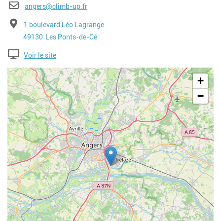
E-mail
angers@climb-up.fr
Adresse
1 boulevard Léo Lagrange
Code postal
Ville
49130
Les Ponts-de-Cé
Voir le site
Geolocalisation
+
−