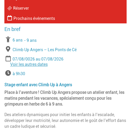
Réserver
Prochains événements
À partir de
6 ans
Jusqu'à l'age de
9 ans
Lieu
Climb Up Angers – Les Ponts de Cé
Période
Date de début
Date de fin
07/08/0026
07/08/2026
Voir les autres dates
Date de début
Date de fin
10/08/2026
10/08/2026
Date de début
Date de fin
12/08/2026
14/08/2026
Horaires
à 9h30
Date de début
Date de fin
17/08/2026
21/08/2026
Date de début
Date de fin
24/08/2026
28/08/2026
Stage enfant avec Climb Up à Angers
Place à l’aventure ! Climb Up Angers propose un atelier enfant, les
matins pendant les vacances, spécialement conçu pour les
grimpeurs en herbe de 6 à 9 ans.
Des ateliers dynamiques pour initier les enfants à l’escalade,
développer leur motricité, leur autonomie et le goût de l’effort dans
un cadre ludique et sécurisé.