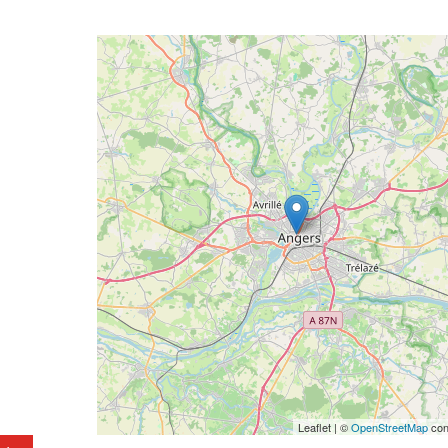
Geolocalisation
Gagnez vos places
séance de cinéma e
Cinéville des Pont
Leaflet | ©
OpenStreetMap
con