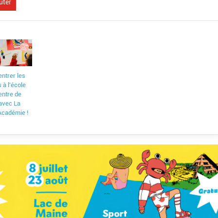
uter
entrer les
s à l'école
entre de
 avec La
 Académie !