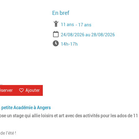
Image
À partir de
11 ans
Jusqu'à l'age de
17 ans
Période
Date de début
Date de fin
24/08/2026
28/08/2026
Horaires
14h-17h
éserver
Ajouter
a petite Académie à Angers
 un stage qui allie loisirs et art avec des activités pour les ados de 11
e l'été !