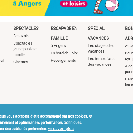
SPECTACLES
ESCAPADE EN
SPÉCIAL
BO
Festivals
FAMILLE
VACANCES
ADR
Spectacles
à Angers
Les stages des
Auto
jeune public et
vacances
En bord de Loire
Bout
famille
Les temps forts
sym
cal
Hébergements
Cinémas
des vacances
Aide 
pare
L'an
les 
 que vous acceptez d'être accompagné par nos cookies. 🍪
t Kidiklik ?
Contact
Mention
ionnement et optimiser ses performances techniques,
En savoir plus
er des publicités pertinentes.