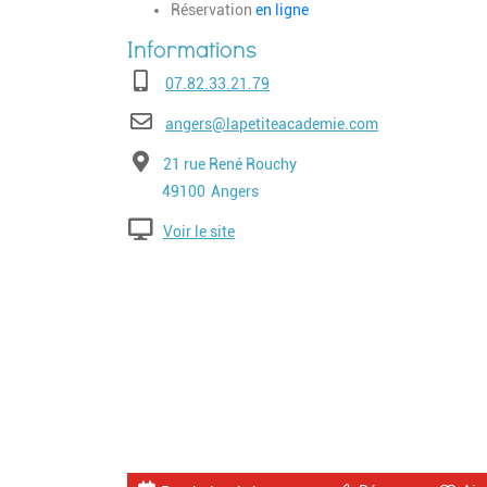
Réservation
en ligne
Téléphone
07.82.33.21.79
E-mail
angers@lapetiteacademie.com
Adresse
21 rue René Rouchy
Code postal
Ville
49100
Angers
Voir le site