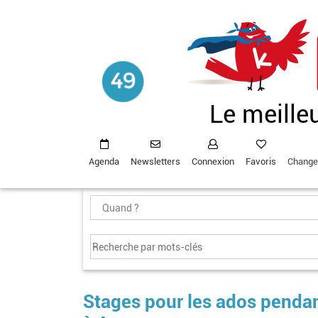
Aller
au
contenu
principal
Le meille
Agenda
Newsletters
Connexion
Favoris
Change
Stages pour les ados pendan