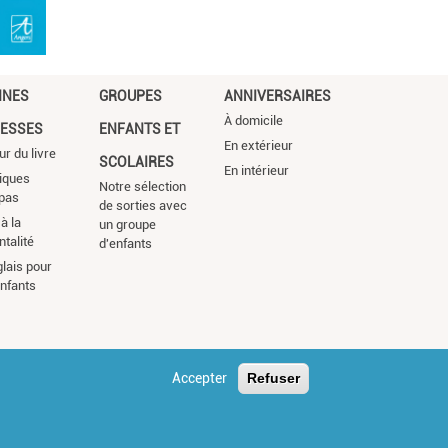
NNES
GROUPES
ANNIVERSAIRES
À domicile
ESSES
ENFANTS ET
En extérieur
ur du livre
SCOLAIRES
En intérieur
iques
Notre sélection
pas
de sorties avec
à la
un groupe
ntalité
d'enfants
glais pour
enfants
Accepter
Refuser
s légales