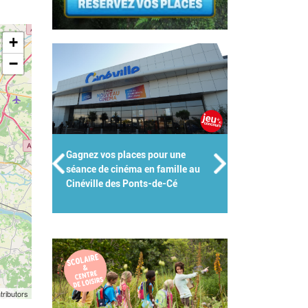
+
−
 pour une
Groupes scolaires, centres de
n famille au
loisirs, crèches : Kidiklik met son
s-de-Cé
expertise au service des pros de
l'enfance !
tributors