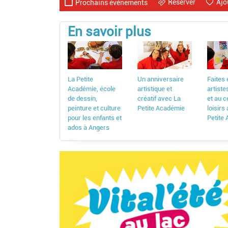
Réserver
Ajo
Prochains événements
En savoir plus
La Petite
Un anniversaire
Faites 
Académie, école
artistique et
artiste
de dessin,
créatif avec La
et au c
peinture et culture
Petite Académie
loisirs
pour les enfants et
Petite
ados à Angers