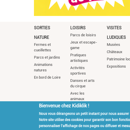
SORTIES
LOISIRS
VISITES
Parcs de loisirs
NATURE
LUDIQUES
Jeux et escape-
Fermes et
Musées
game
cueillettes
Châteaux
Pratiques
Parcs et jardins
Patrimoine lo
artistiques
Animations
Expositions
Activités
natures
sportives
En bord de Loire
Danses et arts
du cirque
Avec les
animaux
Bienvenue chez Kidiklik !
Nous vous dérangeons un petit instant pour nous assurer
Kidiklik Recrute
Qui es
Notre site utilise des cookies pour garantir son bon fonct
personnaliser l'affichage de nos pages ou diffuser et mesur