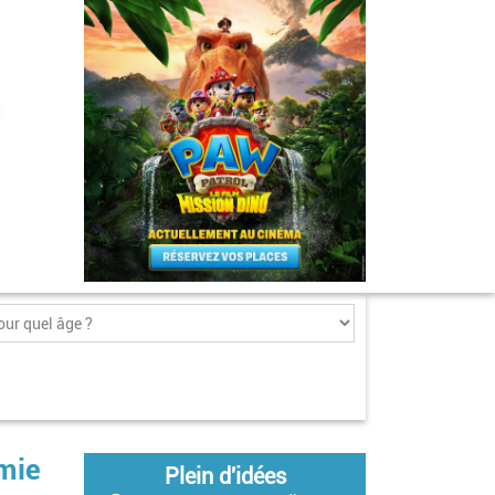
émie
Plein d'idées