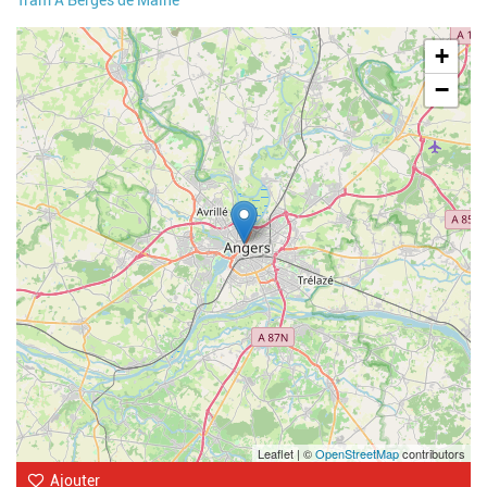
Geolocalisation
+
−
Leaflet | ©
OpenStreetMap
contributors
Ajouter