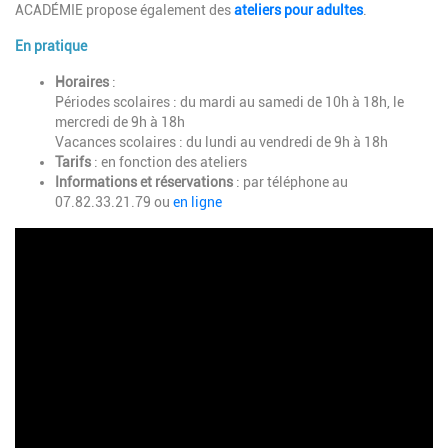
ACADÉMIE propose également des
ateliers pour adultes
.
En pratique
Horaires
:
Périodes scolaires : du mardi au samedi de 10h à 18h, le
mercredi de 9h à 18h
Vacances scolaires : du lundi au vendredi de 9h à 18h
Tarifs
: en fonction des ateliers
Informations et réservations
: par téléphone au
07.82.33.21.79 ou
en ligne