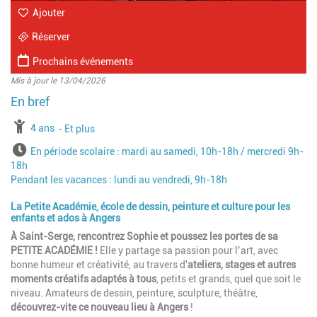
Ajouter
Réserver
Prochains événements
Mis à jour le 13/04/2026
à partir de
4 ans
jusqu'à l'âge de
Et plus
Horaires
En période scolaire : mardi au samedi, 10h-18h / mercredi 9h-
18h
Pendant les vacances : lundi au vendredi, 9h-18h
La Petite Académie, école de dessin, peinture et culture pour les
enfants et ados à Angers
À Saint-Serge, rencontrez Sophie et poussez les portes de sa
PETITE ACADÉMIE !
Elle y partage sa passion pour l’art, avec
bonne humeur et créativité, au travers d'
ateliers, stages et autres
moments créatifs adaptés à tous
, petits et grands, quel que soit le
niveau. Amateurs de dessin, peinture, sculpture, théâtre,
découvrez-vite ce nouveau lieu à Angers
!