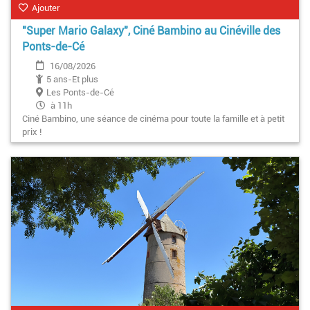
Ajouter
"Super Mario Galaxy", Ciné Bambino au Cinéville des
Ponts-de-Cé
16/08/2026
5 ans-Et plus
Les Ponts-de-Cé
à 11h
Ciné Bambino, une séance de cinéma pour toute la famille et à petit
prix !