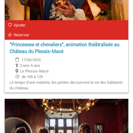
Ajouter
Réserver
"Princesses et chevaliers", animation théâtralisée au
Château du Plessis-Macé
17/08/2026
3 ans-6 ans
Le Plessis-Macé
de 10h à 12h
Le temps d’une matinée, les petites découvrent la vie des habitants
du château.