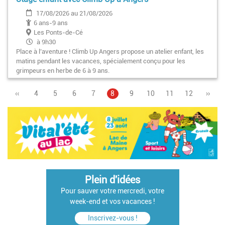
17/08/2026 au 21/08/2026
6 ans-9 ans
Les Ponts-de-Cé
à 9h30
Place à l’aventure ! Climb Up Angers propose un atelier enfant, les
matins pendant les vacances, spécialement conçu pour les
grimpeurs en herbe de 6 à 9 ans.
Page
‹‹
Page
4
Page
5
Page
6
Page
7
Page
8
Pagination
Page
9
Page
10
Page
11
Page
12
Page
››
précédente
courante
suiva
Plein d'idées
Pour sauver votre mercredi, votre
week-end et vos vacances !
Inscrivez-vous !