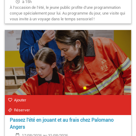
à 15h
À l’occasion de l'été, le jeune public profite d’une programmation
conçue spécialement pour lui. Au programme du jour, une visite qui
vous invite à un voyage dans le temps sensoriel !
Ajouter
Réserver
Passez l'été en jouant et au frais chez Palomano
Angers
17/08/2026 au 31/08/2026