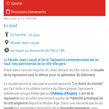
Ajouter
Prochains événements
Mis à jour le 31/10/2025
à partir de
En famille
jusqu'à l'âge de
Et plus
Lieu
Musée Jean Lurçat
Horaires
du mardi au dimanche de 10h à 18h
Le Musée Jean Lurçat et de la Tapisserie contemporaine est un
haut-lieu patrimonial de la ville d'Angers.
Situé dans l'ancien hôpital St-Jean datant du XIIe siècle, le
musée
de la tapisserie vaut le détour pour la splendeur du
bâtiment
.
Le musée abrite la tapisserie contemporaine
"Le chant du monde"
qui fait écho à la célèbre tenture de l'Apocalypse, tapisserie
médiévale unique hébergée au
Château d'Angers
.
L'art de la
tapisserie
fait en effet pleinement partie de
l'identité artistique de
la cité angevine
depuis le Moyen Âge. Dans une seconde partie du
musée
est présentée l’évolution de la
Nouvelle tapisserie
, avec