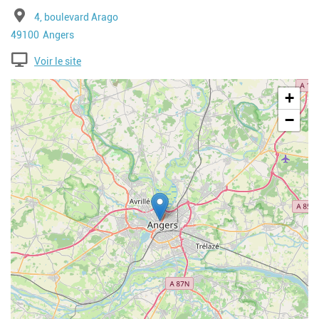
Adresse
4, boulevard Arago
Code postal
Ville
49100
Angers
Voir le site
Geolocalisation
+
−