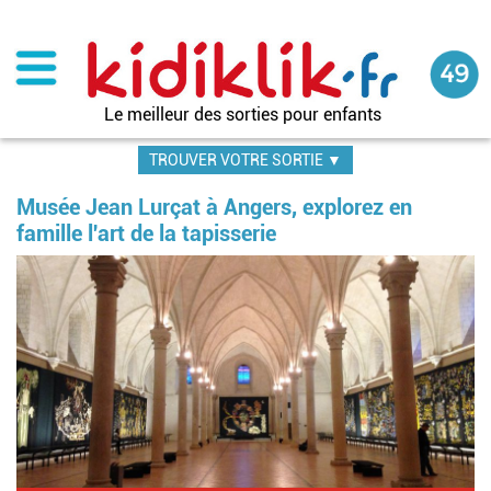
Aller
au
contenu
principal
Le meilleur des sorties pour enfants
TROUVER VOTRE SORTIE ▼
Musée Jean Lurçat à Angers, explorez en
famille l'art de la tapisserie
Im