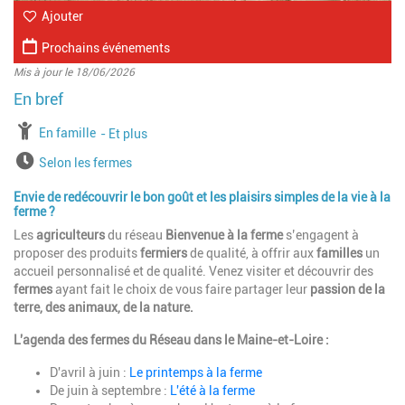
Ajouter
Prochains événements
Mis à jour le 18/06/2026
à partir de
En famille
jusqu'à l'âge de
Et plus
Horaires
Selon les fermes
Envie de redécouvrir le bon goût et les plaisirs simples de la vie à la
ferme ?
Les
agriculteurs
du réseau
Bienvenue à la ferme
s’engagent à
proposer des produits
fermiers
de qualité, à offrir aux
familles
un
accueil personnalisé et de qualité. Venez visiter et découvrir des
fermes
ayant fait le choix de vous faire partager leur
passion de la
terre, des animaux, de la nature.
L'agenda des fermes du Réseau dans le Maine-et-Loire :
D'avril à juin :
Le printemps à la ferme
De juin à septembre :
L'été à la ferme