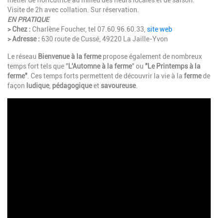
Visite de 2h avec collation. Sur réservation.
EN PRATIQUE
> Chez :
Charlène Foucher, tel 07.60.96.60.33,
site web
> Adresse :
630 route de Cussé, 49220 La Jaille-Yvon
Le réseau
Bienvenue à la ferme
propose également de nombreux
temps fort tels que "
L'Automne à la ferme
" ou
"Le Printemps à la
ferme"
. Ces temps forts permettent de découvrir la vie à la
ferme
de
façon
ludique
,
pédagogique
et
savoureuse
.