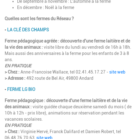
De septembre à novembre : L'automne à la ferme
En décembre : Noël à la ferme
Quelles sont les fermes du Réseau ?
▪︎
LA CLÉ DES CHAMPS
Ferme pédagogique agréée : découverte d'une ferme laitière et de
la vie des animaux :
visite libre du lundi au vendredi de 16h à 18h.
Mais aussi des anniversaires à la ferme pour les enfants de 3 à 8
ans.
EN PRATIQUE
> Chez :
Anne-Francoise Wallace, tel 02.41.45.17.27 -
site web
> Adresse :
492 route de Bel Air, 49800 Andard
▪︎
FERME LG BIO
Ferme pédagogique : découverte d'une ferme laitière et de la vie
des animaux :
visite guidée chaque deuxième samedi du mois ( de
10h à 12h - prix libre), animations sur réservation pendant les
vacances scolaires.
EN PRATIQUE
> Chez :
Virginie Hervé, Franck Dalifard et Damien Robert, tel
06.48.76.70.63,
site web