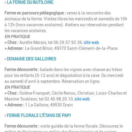
▪︎
LA FERME DU BUTILOIRE
Ferme en parcours pédagogique :
venez à la rencontre des
animaux de la ferme. Visites libres les mercredis et samedis de 10h
à 12h (hors vacances scolaires). Ateliers sur réservation pendant
les vacances scolaires.
EN PRATIQUE
> Chez :
Aurélie Marais, tel 06.29.57.92.36,
site web
> Adresse :
Le Grand Bitoir, 49370 Saint-Clément-de-la-Place
▪︎
DOMAINE DES GALLOIRES
Ferme découverte :
balade dans les vignes avec chasse au trésor
pour les enfants (5-12 ans) et dégustation à la cave. Du mercredi
au samedi d’avril à septembre. Réservation en ligne.
EN PRATIQUE
> Chez :
Solène Franquet, Cécile Renou, Christian, Louis-Charles et
Maxime Toublanc, tel 02.40.98.20.10,
site web
> Adresse :
1 La Galloire, 49530 Drain
▪︎
FERME FLORALE L'ÉTANG DE PAPI
Ferme découverte :
visite guidée de la ferme florale. Découvrez le
métier de floricutrice au milieu des fleurs locales et de saison.