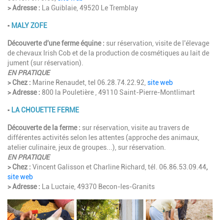
> Adresse :
La Guiblaie, 49520 Le Tremblay
▪︎
MALY ZOFE
Découverte d'une ferme équine :
sur réservation, visite
de l'élevage
de chevaux Irish Cob et de la production de cosmétiques au lait de
jument (sur réservation).
EN PRATIQUE
> Chez :
Marine Renaudet, tel 06.28.74.22.92,
site web
> Adresse :
800 la Pouletière , 49110 Saint-Pierre-Montlimart
▪︎
LA CHOUETTE FERME
Découverte de la ferme :
sur réservation, visite au travers de
différentes activités selon les attentes (approche des animaux,
atelier culinaire, jeux de groupes...), sur réservation.
EN PRATIQUE
> Chez :
Vincent Galisson et Charline Richard, tél. 06.86.53.09.44
,
site web
> Adresse :
La Luctaie, 49370 Becon-les-Granits