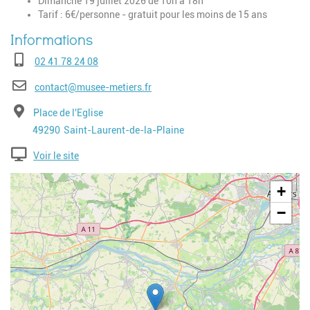
Dimanche 19 juillet 2026 de 10h à 18h
Tarif : 6€/personne - gratuit pour les moins de 15 ans
Téléphone
02 41 78 24 08
E-mail
contact@musee-metiers.fr
Adresse
Place de l'Eglise
Code postal
Ville
49290
Saint-Laurent-de-la-Plaine
Voir le site
Geolocalisation
+
−