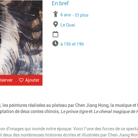
Image
À partir de
6 ans
Jusqu'à l'age de
Et plus
Lieu
Le Quai
Période
Horaires
à 15h et 19h
éserver
Ajouter
 les peintures réalisées au plateau par Chen Jiang Hong, la musique et 
tation de deux contes chinois,
Le prince tigre
et
Le cheval magique de 
ion d'images qui inonde notre époque. Voici l’une des forces de ce spect
quel deux des nombreuses histoires écrites et illustrées par Chen Jiang Ho