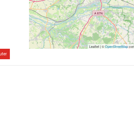
Leaflet | ©
OpenStreetMap
con
uter