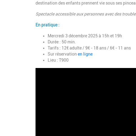
destination des enfants prennent vie sous ses pincea
Spectacle accessible aux personnes avec des troubles
En pratique :
Mercredi 3 décembre 2025 à 15h et 19h
Durée : 50 min.
Tarifs : 12€ adulte / 9€ - 18 ans / 6€ - 11 ans
Sur réservation
en ligne
Lieu : T900