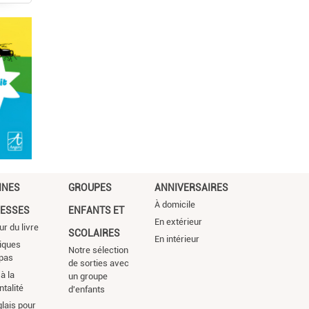
NNES
GROUPES
ANNIVERSAIRES
À domicile
ESSES
ENFANTS ET
En extérieur
ur du livre
SCOLAIRES
En intérieur
iques
Notre sélection
pas
de sorties avec
à la
un groupe
ntalité
d'enfants
glais pour