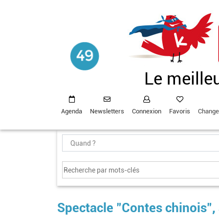
Aller
au
contenu
principal
Le meille
Agenda
Newsletters
Connexion
Favoris
Change
Spectacle "Contes chinois",