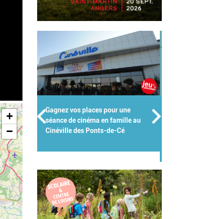
Groupes scolaires, centres de
+
loisirs, crèches : Kidiklik met son
−
expertise au service des pros de
l'enfance !