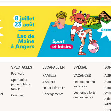
SPECTACLES
ESCAPADE EN
SPÉCIAL
BO
Festivals
FAMILLE
VACANCES
ADR
Spectacles
à Angers
Les stages des
Auto
jeune public et
vacances
En bord de Loire
Bout
famille
Les temps forts
sym
cal
Hébergements
Cinémas
des vacances
Aide 
pare
L'an