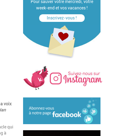
Pour sauver votre mercredi, votre
week-end et vos vacances !
Inscrivez-vous !
la voix
Han
acle qui
ng à