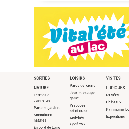
SORTIES
LOISIRS
VISITES
Parcs de loisirs
NATURE
LUDIQUES
Jeux et escape-
Fermes et
Musées
game
cueillettes
Châteaux
Pratiques
Parcs et jardins
Patrimoine lo
artistiques
Animations
Expositions
Activités
natures
sportives
En bord de Loire