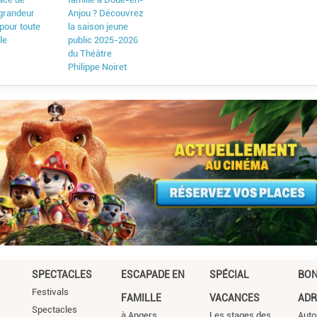
 grandeur
Anjou ? Découvrez
pour toute
la saison jeune
lle
public 2025-2026
du Théâtre
Philippe Noiret
SPECTACLES
ESCAPADE EN
SPÉCIAL
BO
Festivals
FAMILLE
VACANCES
ADR
Spectacles
à Angers
Les stages des
Auto