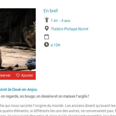
Image
À partir de
1 an
Jusqu'à l'age de
4 ans
Lieu
Théâtre Philippe Noiret
Période
Horaires
à 10H
éserver
Ajouter
Noiret de Doué-en-Anjou
, on regarde, on bouge, on dessine et on malaxe l’argile !
che qui nous raconte l’origine du monde. Les anciens disent qu'avant les
u. Ces quatre éléments, si différents les uns des autres, ne conversaient pas.