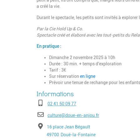
petit à petit, ils ont compris que, malgré leurs différ
a créé la vie.
Durant le spectacle, les petits sont invités à explorer 
Par la Cie Hold Up & Co.
Spectacle créé et élaboré avec les tout-petits du Rel
En pratique :
Dimanche 2 novembre 2025 à 10h
Durée : 30 min. + temps d'exploration
Tarif : 3€
Sur réservation
en ligne
Prévoir une tenue de rechange pour les enfant
Téléphone
02 41 50 09 77
E-mail
culture@doue-en-anjou.fr
Adresse
16 place Jean Bégault
Code postal
Ville
49700
Doué-la-Fontaine