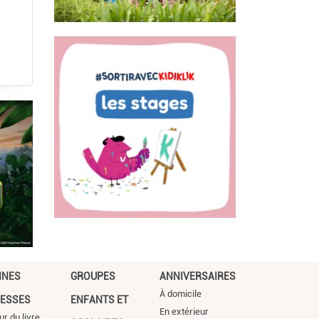
NNES
GROUPES
ANNIVERSAIRES
À domicile
ESSES
ENFANTS ET
En extérieur
ur du livre