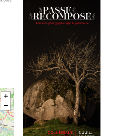
armonie
+
−