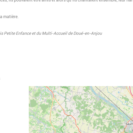
ences, ils pouvaient être amis et alors qu’ils chantaient ensemble, leur h
la matière.
ais Petite Enfance et du Multi-Accueil de Doué-en-Anjou
s
Geolocalisation