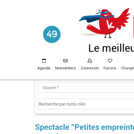
Aller
au
contenu
principal
Le meille
Agenda
Newsletters
Connexion
Favoris
Change
Spectacle "Petites empreinte