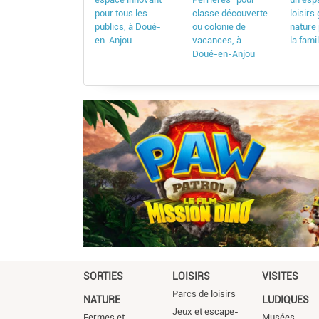
pour tous les
classe découverte
loisirs
publics, à Doué-
ou colonie de
nature 
en-Anjou
vacances, à
la fami
Doué-en-Anjou
SORTIES
LOISIRS
VISITES
Parcs de loisirs
NATURE
LUDIQUES
Jeux et escape-
Fermes et
Musées