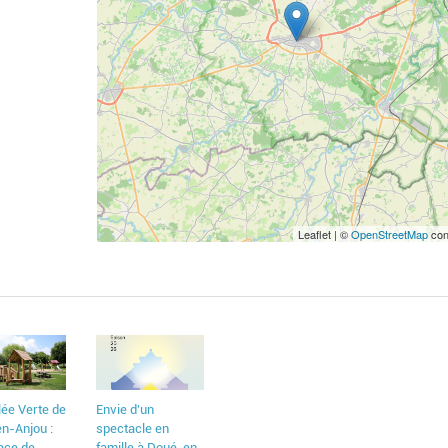
Gagnez vos places pour 
Leaflet | ©
OpenStreetMap
con
séance de cinéma en fam
Cinéville des Ponts-de-C
lée Verte de
Envie d'un
n-Anjou :
spectacle en
ace de
famille à Doué-en-