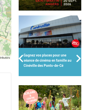
une
Groupes scolaires, centres de
tributors
ille au
loisirs, crèches : Kidiklik met son
é
expertise au service des pros de
l'enfance !