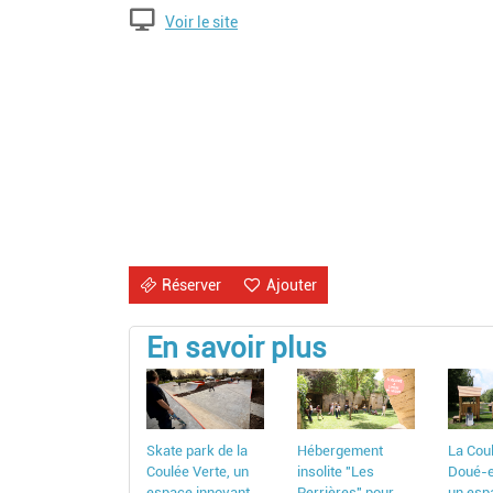
Voir le site
Réserver
Ajouter
En savoir plus
Skate park de la
Hébergement
La Cou
Coulée Verte, un
insolite "Les
Doué-e
espace innovant
Perrières" pour
un esp