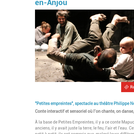
en-Anjou
R
"Petites empreintes", spectacle au théâtre Philippe 
Conte interactif et sensoriel où l’on chante, on danse
À la base de Petites Empreintes, il y a ce conte Mapu
anciens, il y avait juste la terre, le feu, l'air et l'ea