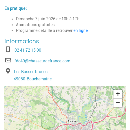
En pratique :
Dimanche 7 juin 2026 de 10h à 17h
Animations gratuites
Programme détaillé à retrouver
en ligne
Téléphone
02 41 72 15 00
E-mail
fdc49@chasseurdefrance.com
Adresse
Les Basses brosses
Code postal
Ville
49080
Bouchemaine
Geolocalisation
+
−