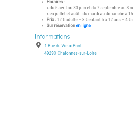
Horaires :
> du 5 avril au 30 juin et du 7 septembre au 3 
> en juillet et août : du mardi au dimanche à 1
Prix :
12 € adulte – 8 € enfant 5 à 12 ans – 4 € 
Sur réservation
en ligne
Adresse
1 Rue du Vieux Pont
Code postal
Ville
49290
Chalonnes-sur-Loire