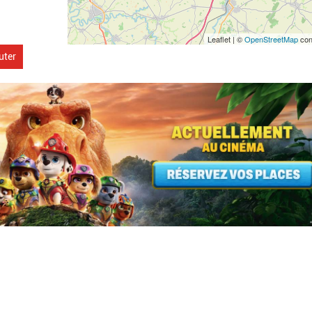
Leaflet | ©
OpenStreetMap
con
uter