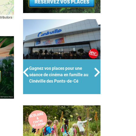
tributors
Gagnez vos places pour une
Groupes scolaires, centres de
séance de cinéma en famille au
loisirs, crèches : Kidiklik met 
Cinéville des Ponts-de-Cé
expertise au service des pros d
l'enfance !