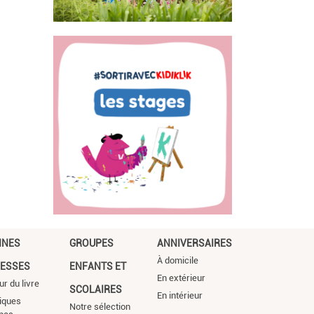
NNES
GROUPES
ANNIVERSAIRES
À domicile
ESSES
ENFANTS ET
En extérieur
ur du livre
SCOLAIRES
En intérieur
iques
Notre sélection