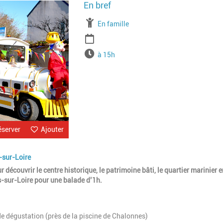
Image
À partir de
En famille
Période
Horaires
à 15h
éserver
Ajouter
s-sur-Loire
 découvrir le centre historique, le patrimoine bâti, le quartier marinier 
es-sur-Loire pour une balade d’1h.
de dégustation (près de la piscine de Chalonnes)