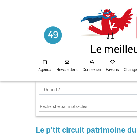
Aller
au
contenu
principal
Le meille
Agenda
Newsletters
Connexion
Favoris
Change
Le p'tit circuit patrimoine d