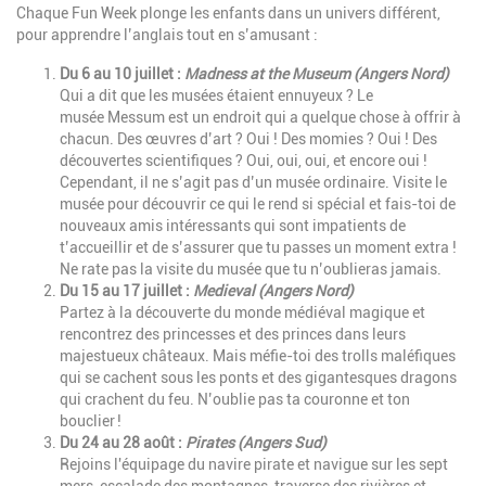
Chaque Fun Week plonge les enfants dans un univers différent,
pour apprendre l’anglais tout en s’amusant :
Du 6 au 10 juillet
:
Madness at the Museum (Angers Nord)
Qui a dit que les musées étaient ennuyeux ? Le
musée Messum est un endroit qui a quelque chose à offrir à
chacun. Des œuvres d’art ? Oui ! Des momies ? Oui ! Des
découvertes scientifiques ? Oui, oui, oui, et encore oui !
Cependant, il ne s’agit pas d’un musée ordinaire. Visite le
musée pour découvrir ce qui le rend si spécial et fais-toi de
nouveaux amis intéressants qui sont impatients de
t’accueillir et de s’assurer que tu passes un moment extra !
Ne rate pas la visite du musée que tu n’oublieras jamais.
Du 15 au 17 juillet
:
Medieval (Angers Nord)
Partez à la découverte du monde médiéval magique et
rencontrez des princesses et des princes dans leurs
majestueux châteaux. Mais méfie-toi des trolls maléfiques
qui se cachent sous les ponts et des gigantesques dragons
qui crachent du feu. N’oublie pas ta couronne et ton
bouclier !
Du 24 au 28 août
:
Pirates (Angers Sud)
Rejoins l'équipage du navire pirate et navigue sur les sept