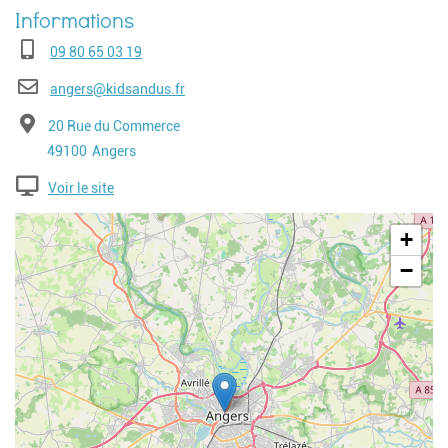
Téléphone
09 80 65 03 19
E-mail
angers@kidsandus.fr
Adresse
20 Rue du Commerce
Code postal
Ville
49100
Angers
Voir le site
Geolocalisation
+
−