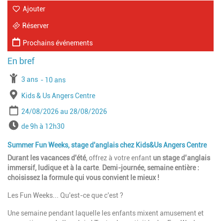
Ajouter
Réserver
Prochains événements
À partir de
3 ans
Jusqu'à l'age de
10 ans
Lieu
Kids & Us Angers Centre
Période
Date de début
Date de fin
24/08/2026
28/08/2026
Horaires
de 9h à 12h30
Summer Fun Weeks, stage d'anglais chez Kids&Us Angers Centre
Durant les vacances d'été,
offrez à votre enfant
un stage d’anglais
immersif, ludique et à la carte
.
Demi-journée, semaine entière :
choisissez la formule qui vous convient le mieux !
Les Fun Weeks... Qu'est-ce que c'est ?
Une semaine pendant laquelle les enfants mixent amusement et