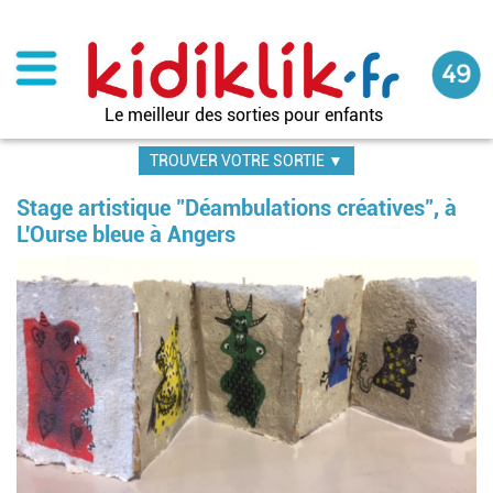
Aller
au
contenu
principal
Le meilleur des sorties pour enfants
TROUVER VOTRE SORTIE ▼
Stage artistique "Déambulations créatives", à
L'Ourse bleue à Angers
Im