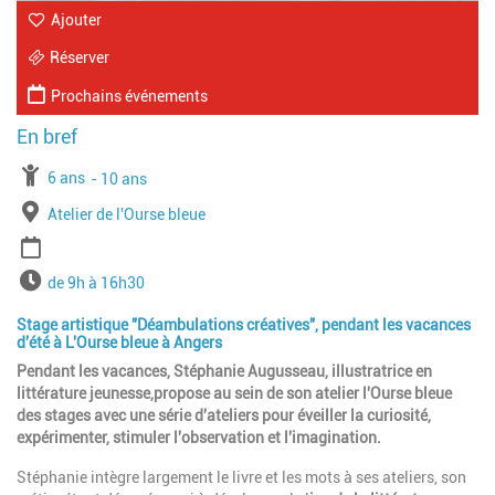
Ajouter
Réserver
Prochains événements
À partir de
6 ans
Jusqu'à l'age de
10 ans
Lieu
Atelier de l'Ourse bleue
Période
Horaires
de 9h à 16h30
Stage artistique "Déambulations créatives", pendant les vacances
d'été à L'Ourse bleue à Angers
Pendant les vacances,
Stéphanie Augusseau, illustratrice en
littérature jeunesse,propose au sein de son atelier l'Ourse bleue
des stages avec une série d'ateliers pour éveiller la curiosité,
expérimenter, stimuler l'observation et l'imagination.
Stéphanie intègre largement le livre et les mots à ses ateliers, son