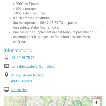
> 200€ les 5 jours
> 60€ la journée
> 40€ la demi-journée
8 à 10 enfants maximum
Sur inscription au 06.42.26.75.73 ou par mail
oursebleue.atelier@gmail.com
Une personne supplémentaire est toujours présente pour
accompagner le groupe d'enfants lors des sorties en
extérieur.
Téléphone
06.42.26.75.73
E-mail
oursebleue.atelier@gmail.com
Adresse
41 bis, rue des Noyers
Code postal
Ville
49000
Angers
Voir le site
Geolocalisation
+