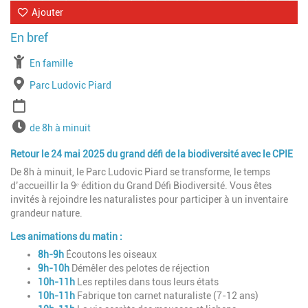
Ajouter
À partir de
En famille
Lieu
Parc Ludovic Piard
Période
Horaires
de 8h à minuit
Retour le 24 mai 2025 du grand défi de la biodiversité avec le CPIE
De 8h à minuit, le Parc Ludovic Piard se transforme, le temps
d’accueillir la 9ᵉ édition du Grand Défi Biodiversité. Vous êtes
invités à rejoindre les naturalistes pour participer à un inventaire
grandeur nature.
Les animations du matin :
8h-9h
Écoutons les oiseaux
9h-10h
Démêler des pelotes de réjection
10h-11h
L
es reptiles dans tous leurs états
10h-11h
Fabrique ton carnet naturaliste (7-12 ans)