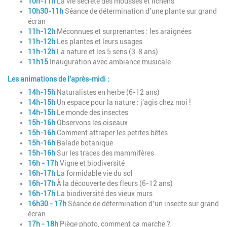
10h-11h
La vie secrète des mousses et lichens
10h30-11h
Séance de détermination d’une plante
sur grand
écran
11h-12h
Méconnues et surprenantes : les araignées
11h-12h
Les plantes et leurs usages
11h-12h
La nature et les 5 sens (3-8 ans)
11h15
Inauguration avec ambiance musicale
Les animations de l'après-midi :
14h-15h
Naturalistes en herbe
(6-12 ans)
14h-15h
Un espace pour la nature : j'agis chez moi !
14h-15h
Le monde des insectes
15h-16h
Observons les oiseaux
15h-16h
Comment attraper les petites bêtes
15h-16h
Balade botanique
15h-16h
Sur les traces des mammifères
16h - 17h
Vigne et biodiversité
16h-17h
La formidable vie du sol
16h-17h
À la découverte des fleurs (6-12 ans)
16h-17h
La biodiversité des vieux murs
16h30 - 17h
Séance de détermination d’un
insecte sur grand
écran
17h - 18h
Piège photo, comment ça marche ?