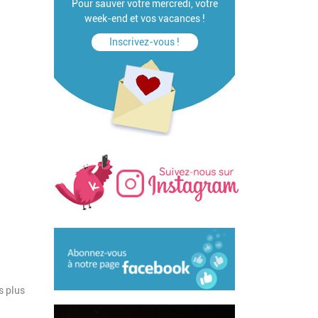
Pour sauver votre mercredi, votre
week-end et vos vacances !
Inscrivez-vous !
s plus