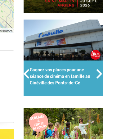
tributors
ur une
Groupes scolaires, centres de
amille au
loisirs, crèches : Kidiklik met son
e-Cé
expertise au service des pros de
l'enfance !