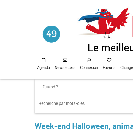
Aller
au
contenu
principal
Le meille
Agenda
Newsletters
Connexion
Favoris
Change
Week-end Halloween, animat