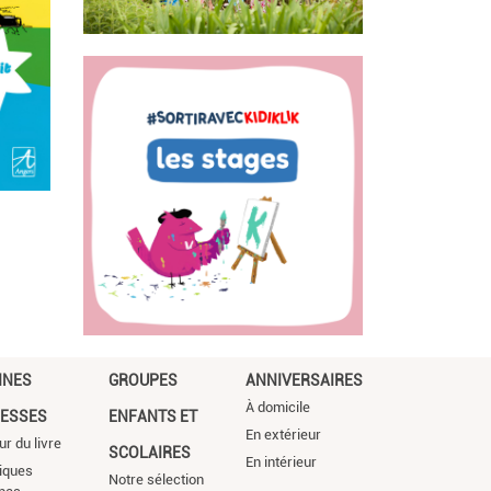
NNES
GROUPES
ANNIVERSAIRES
À domicile
ESSES
ENFANTS ET
En extérieur
ur du livre
SCOLAIRES
En intérieur
iques
Notre sélection