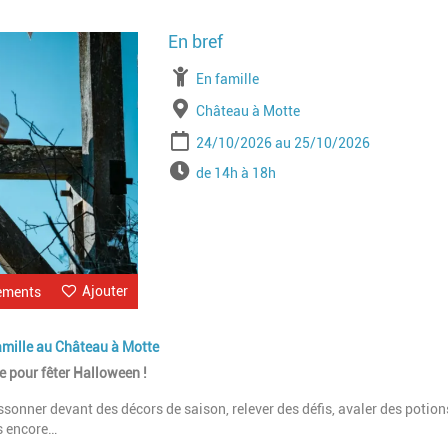
Image
À partir de
En famille
Lieu
Château à Motte
Période
Date de début
Date de fin
24/10/2026
25/10/2026
Horaires
de 14h à 18h
Ajouter
ements
amille au Château à Motte
 pour fêter Halloween !
sonner devant des décors de saison, relever des défis, avaler des potion
us encore…