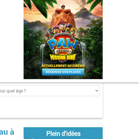
au à
Plein d'idées