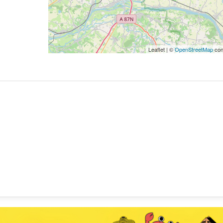
Leaflet | ©
OpenStreetMap
con
Gagnez vos places po
séance de cinéma en f
Cinéville des Ponts-d