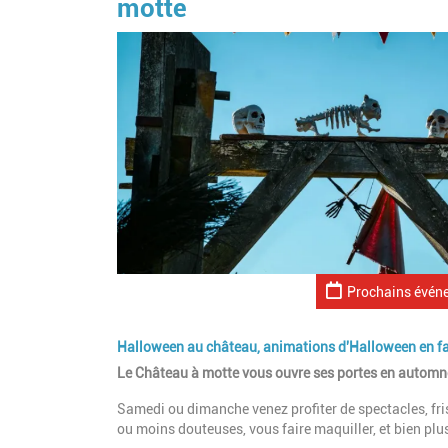
motte
Prochains évén
Halloween au château, animations d'Halloween en f
Le Château à motte vous ouvre ses portes en automne
Samedi ou dimanche venez profiter de spectacles, fris
ou moins douteuses, vous faire maquiller, et bien pl