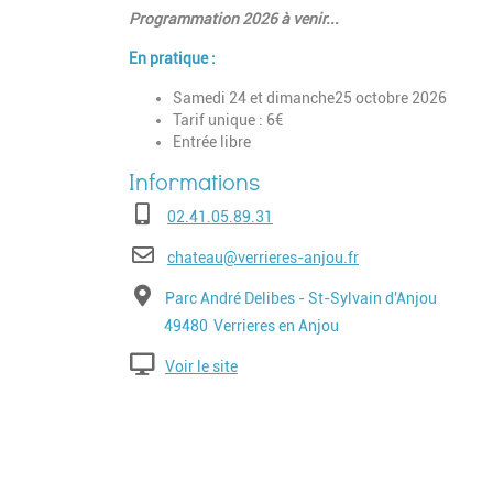
Programmation 2026 à venir...
En pratique :
Samedi 24 et dimanche25 octobre 2026
Tarif unique : 6€
Entrée libre
Téléphone
02.41.05.89.31
E-mail
chateau@verrieres-anjou.fr
Adresse
Parc André Delibes - St-Sylvain d'Anjou
Code postal
Ville
49480
Verrieres en Anjou
Voir le site