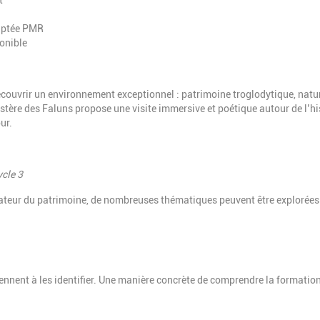
t
daptée PMR
ponible
écouvrir un environnement exceptionnel : patrimoine troglodytique, natu
stère des Faluns propose une visite immersive et poétique autour de l’hi
ur.
ycle 3
imateur du patrimoine, de nombreuses thématiques peuvent être explorées
.
rennent à les identifier. Une manière concrète de comprendre la formatio