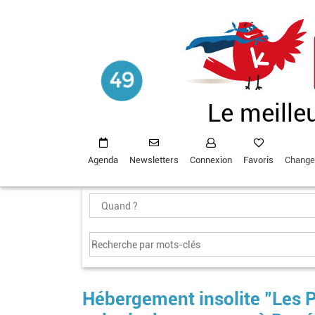
Aller
au
contenu
principal
Le meille
Agenda
Newsletters
Connexion
Favoris
Change
Hébergement insolite "Les P