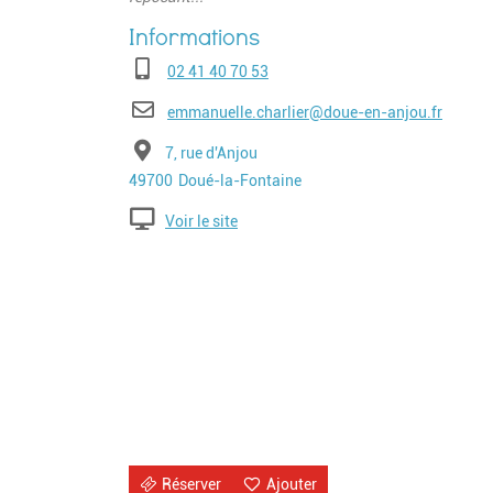
Téléphone
02 41 40 70 53
E-mail
emmanuelle.charlier@doue-en-anjou.fr
Adresse
7, rue d'Anjou
Code postal
Ville
49700
Doué-la-Fontaine
Voir le site
Réserver
Ajouter