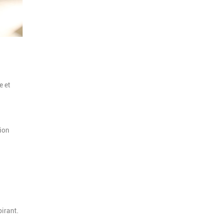
e et
sion
pirant.