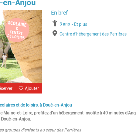
é-en-Anjou
Image
à partir de
3 ans
jusqu'à l'âge de
Et plus
Lieu
Centre d'hébergement des Perrières
éserver
Ajouter
olaires et de loisirs, à Doué-en-Anjou
e Maine-et-Loire, profitez d'un hébergement insolite à 40 minutes d'Ang
 à Doué-en-Anjou.
les groupes d'enfants au cœur des Perrières