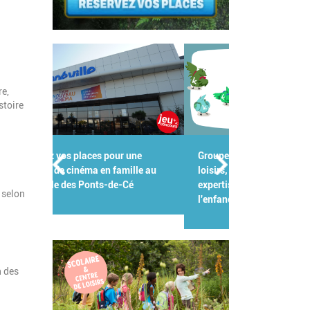
re,
stoire
Groupes scolaires, centres de
loisirs, crèches : Kidiklik met son
expertise au service des pros de
 selon
l'enfance !
n des