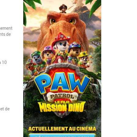
nnement
nts de
à 10
et de