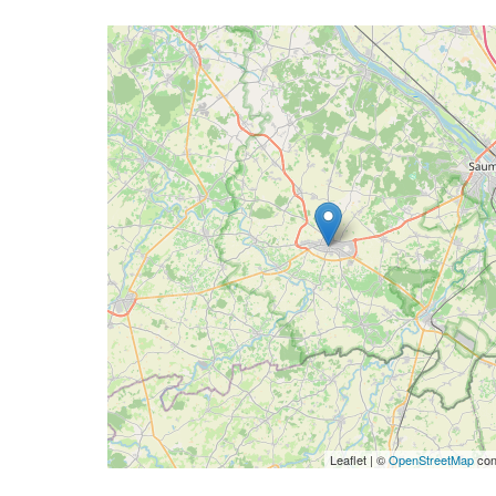
Geolocalisation
Leaflet | ©
OpenStreetMap
con