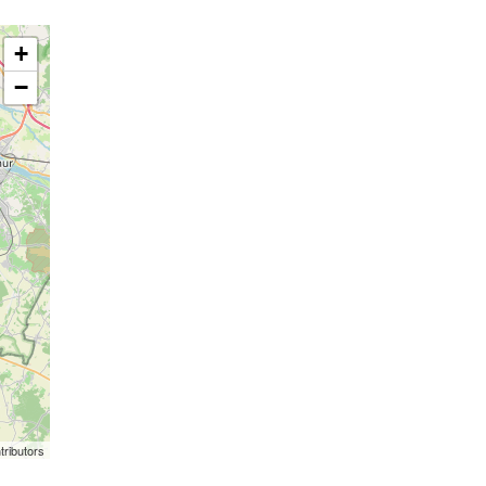
+
−
tributors