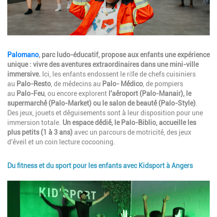
Description
Palomano
, parc ludo-éducatif, propose aux enfants une expérience
unique : vivre des aventures extraordinaires dans une mini-ville
immersive.
Ici, les enfants endossent le rô̂le de chefs cuisiniers
au
Palo-Resto
, de mé́decins au
Palo- Mé́dico
, de pompiers
au
Palo-Feu
, ou encore explorent
l'aé́roport (Palo-Manair), le
supermarché́ (Palo-Market) ou le salon de beauté́ (Palo-Style)
.
Des jeux, jouets et dé́guisements sont à̀ leur disposition pour une
immersion totale.
Un espace dé́dié́, le Palo-Biblio, accueille les
plus petits (1 à̀ 3 ans)
avec un parcours de motricité́, des jeux
d'é́veil et un coin lecture cocooning.
Du fitness et du sport pour les enfants avec Kidsport à Angers
Image