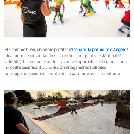
Description
Eté comme hiver, on adore profiter d'
Iceparc, la patinoire d'Angers
!
Idéal pour découvrir la glisse avec des tout petits, le
Jardin des
Oursons,
le dimanche matin, favorise l'approche de la glace dans
un
cadre sécurisant
, avec des
aménagements ludiques
.
Une super occasion de profiter de la patinoire avec les enfants.
Image