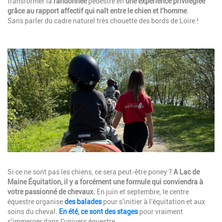
transformer la
randonnée
pédestre en
une expérience privilégiée
grâce au rapport affectif qui naît entre le chien et l'homme
.
Sans parler du cadre naturel très chouette des bords de Loire !
Image
Description
Si ce ne sont pas les chiens, ce sera peut-être poney ?
A Lac de
Maine Équitation, il y a forcément une formule qui conviendra à
votre passionné de chevaux.
En juin et septembre, le centre
équestre organise
des balades
pour s'initier à l'équitation et aux
soins du cheval.
En été, ce sont des stages
pour vraiment
s'immerger dans l'univers équestre.