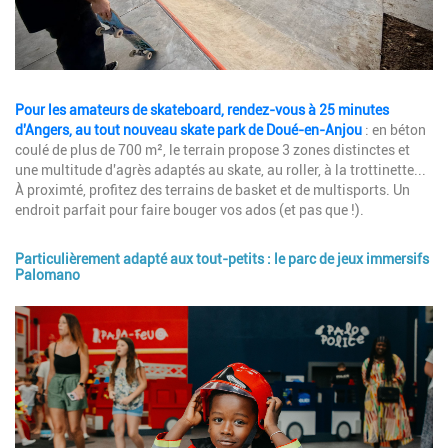
Description
Pour les amateurs de skateboard, rendez-vous à 25 minutes
d'Angers, au tout nouveau skate park de Doué-en-Anjou
: en béton
coulé de plus de 700 m², le terrain propose 3 zones distinctes et
une multitude d'agrès adaptés au skate, au roller, à la trottinette...
À proximté, profitez des terrains de basket et de multisports. Un
endroit parfait pour faire bouger vos ados (et pas que !).
Particulièrement adapté aux tout-petits : le parc de jeux immersifs
Palomano
Image