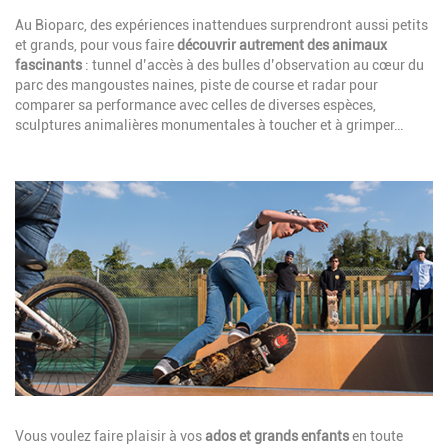
Description
Au Bioparc, des expériences inattendues surprendront aussi petits
et grands, pour vous
faire
découvrir autrement des animaux
fascinants
: tunnel d’accès à des bulles d’observation au cœur du
parc des mangoustes naines, piste de course et radar pour
comparer sa performance avec celles de diverses espèces,
sculptures animalières monumentales à toucher et à grimper…
Image
Description
Vous voulez faire plaisir à vos
ados et grands enfants
en toute