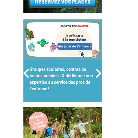
Groupes scolaires, centres de
loisirs, crèches : Kidiklik met son
expertise au service des pros de
l'enfance !