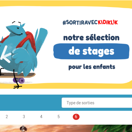
Page
2
Page
3
Pagination
Page
4
Page
5
Page
6
courante