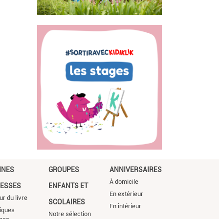
NNES
GROUPES
ANNIVERSAIRES
À domicile
ESSES
ENFANTS ET
En extérieur
ur du livre
SCOLAIRES
En intérieur
iques
Notre sélection