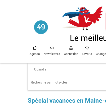
Aller
au
contenu
principal
Le meille
Agenda
Newsletters
Connexion
Favoris
Change
Spécial vacances en Maine-