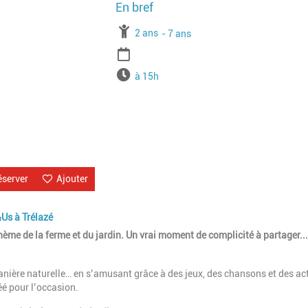
Image
À partir de
2 ans
Jusqu'à l'age de
7 ans
Période
Horaires
à 15h
éserver
Ajouter
Us à Trélazé
hème de la ferme et du jardin. Un vrai moment de complicité à partager...
nière naturelle… en s’amusant grâce à des jeux, des chansons et des act
éé pour l’occasion.