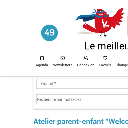
Aller
au
contenu
principal
Le meille
Agenda
Newsletters
Connexion
Favoris
Change
Atelier parent-enfant "Welc