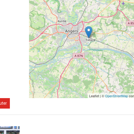
Leaflet | ©
OpenStreetMap
con
uter