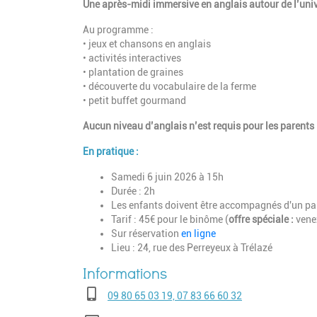
Une après-midi immersive en anglais autour de l’unive
Au programme :
• jeux et chansons en anglais
• activités interactives
• plantation de graines
• découverte du vocabulaire de la ferme
• petit buffet gourmand
Aucun niveau d’anglais n’est requis pour les parents 
En pratique :
Samedi 6 juin 2026 à 15h
Durée : 2h
Les enfants doivent être accompagnés d'un pa
Tarif : 45€ pour le binôme (
o
ffre spéciale :
venez
Sur réservation
en ligne
Lieu :
24, rue des Perreyeux à Trélazé
Téléphone
09 80 65 03 19, 07 83 66 60 32