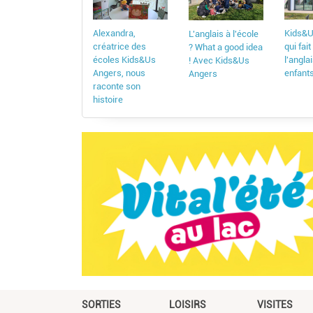
Kids&Us
Alexandra,
L'anglais à l'école
qui fai
créatrice des
? What a good idea
l'angla
écoles Kids&Us
! Avec Kids&Us
enfant
Angers, nous
Angers
raconte son
histoire
SORTIES
LOISIRS
VISITES