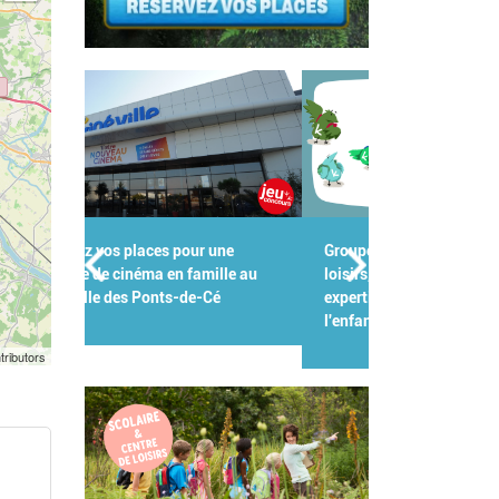
Groupes scolaires, centres de
loisirs, crèches : Kidiklik met son
expertise au service des pros de
l'enfance !
tributors