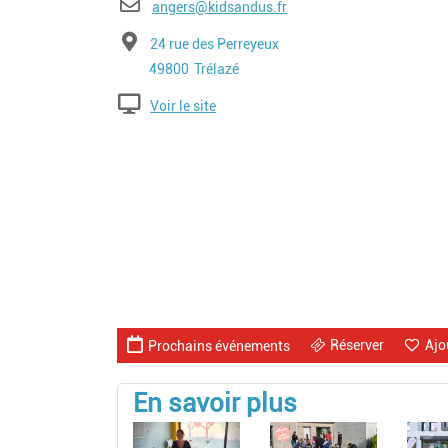
E-mail
angers@kidsandus.fr
Adresse
24 rue des Perreyeux
Code postal
Ville
49800
Trélazé
Voir le site
Réserver
Ajo
Prochains événements
En savoir plus