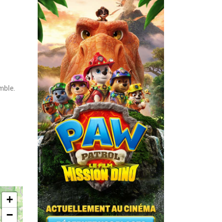
mble.
+
−