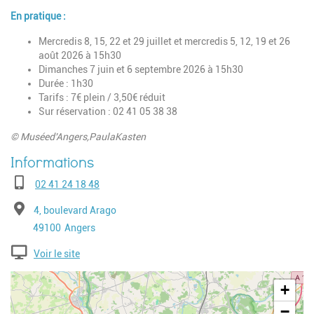
En pratique :
Mercredis 8, 15, 22 et 29 juillet et mercredis 5, 12, 19 et 26
août
2026 à 15h30
Dimanches 7 juin et 6 septembre 2026 à 15h30
Durée : 1h30
Tarifs : 7€ plein / 3,50€ réduit
Sur réservation : 02 41 05 38 38
© Muséed'Angers,PaulaKasten
Téléphone
02 41 24 18 48
Adresse
4, boulevard Arago
Code postal
Ville
49100
Angers
Voir le site
Geolocalisation
+
−