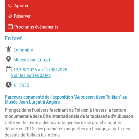
Ajouter
Réserver
Prochains événements
À partir de
En famille
Lieu
Musée Jean Lurçat
Période
Date de début
Date de fin
12/08/2026
12/08/2026
Voir les autres dates
Date de début
Date de fin
19/08/2026
19/08/2026
Date de début
Date de fin
26/08/2026
26/08/2026
Horaires
à 15h30
Date de début
Date de fin
06/09/2026
06/09/2026
Parcours commenté de l'exposition "Aubusson tisse Tolkien" au
Musée Jean Lurçat à Angers
Plongez dans l'univers fascinant de Tolkien à travers la tenture
monumentale de la Cité internationale de la tapisserie d'Aubusson.
Cette visite invite à découvrir la genèse de ce projet singulier
débuté en 2013, des premières maquettes au tissage, à partir des
dessins de Tolkien lui-même.