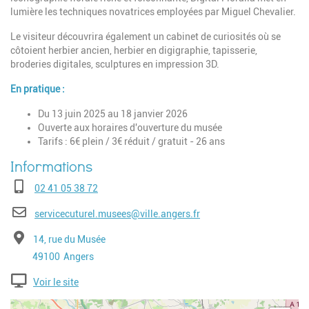
lumière les techniques novatrices employées par Miguel Chevalier.
Le visiteur découvrira également un cabinet de curiosités où se
côtoient herbier ancien, herbier en digigraphie, tapisserie,
broderies digitales, sculptures en impression 3D.
En pratique :
Du 13 juin 2025 au 18 janvier 2026
Ouverte aux horaires d'ouverture du musée
Tarifs : 6€ plein / 3€ réduit / gratuit - 26 ans
Téléphone
02 41 05 38 72
E-mail
servicecuturel.musees@ville.angers.fr
Adresse
14, rue du Musée
Code postal
Ville
49100
Angers
Voir le site
Geolocalisation